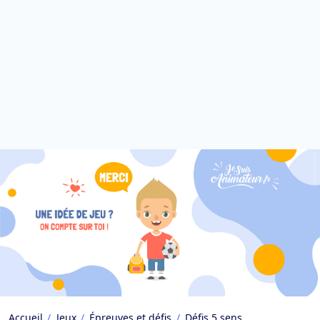
Accueil
Jeux
Épreuves et défis
Défis 5 sens