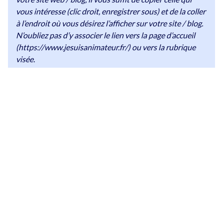
vous intéresse (clic droit, enregistrer sous) et de la coller
à l’endroit où vous désirez l’afficher sur votre site / blog.
N’oubliez pas d’y associer le lien vers la page d’accueil
(https://www.jesuisanimateur.fr/) ou vers la rubrique
visée.
N’hésitez pas à
nous contacter
si vous avez
besoin de supports avec des spécifications
différentes 📩
🚀 Vous souhaitez profiter de notre visibilité et
communiquer sur JeSuisAnimateur.fr ?
Découvrez nos
formats publicitaires ainsi que des prestations sur
mesure
.