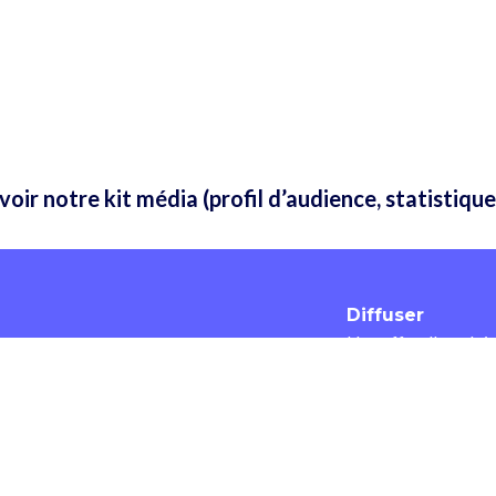
oir notre kit média (profil d’audience, statistiques
Diffuser
Une offre d'emploi
Une candidature
Une offre de forma
© 2026 JESUISANIMATEUR.FR