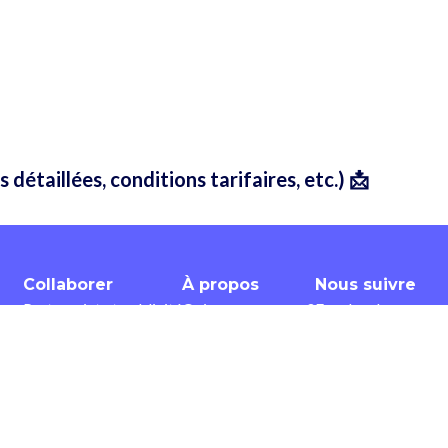
 détaillées, conditions tarifaires, etc.) 📩
Collaborer
À propos
Nous suivre
Partenariat et publicité
Qui sommes-nous ?
Facebook
Bannières et affiches
Contactez-nous
Twitter
tion
Devenir ambassadeur
CGUV
Youtube
Devenir contributeur
Instagram
Pinterest