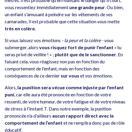
mètres. Il est probable qu'en réalisant le danger qu'il court,
vous ressentiez immédiatement
une grande peur
. Ou bien,
un enfant s'amusant à peindre sur les vêtements de ses
camarades, Il est probable que cette situation vous mette
très en colère.
Si vous laissez vos émotions
- la peur et la colère -
vous
submerger, alors
vous risquez fort de punir l'enfant
« tu
seras privé de veillée ! » ;
plutôt que de le sanctionner
. En
faisant cela, vous réagissez non pas en fonction du
comportement de l'enfant, mais en fonction des
conséquences de ce dernier
sur vous
et vos émotions.
Alors,
la punition sera vécue comme injuste par l'enfant
puni
, car elle aura été prononcée en fonction de votre
ressenti, de votre humeur, de votre fatigue et de votre niveau
de stress à l'instant T. Dans notre exemple, la punition
prononcée n'a d'ailleurs
aucun rapport direct avec le
comportement
de l’enfant
et ne remplira donc pas de rôle
éducatif.