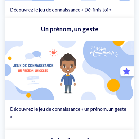
Découvrez le jeu de connaissance « Dé-finis toi »
Un prénom, un geste
Découvrez le jeu de connaissance « un prénom, un geste
»