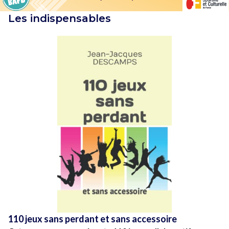
Les indispensables
110 jeux sans perdant et sans accessoire