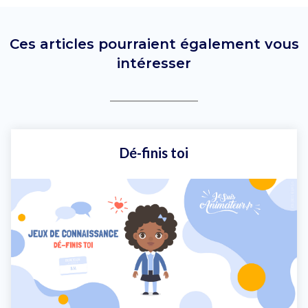
Ces articles pourraient également vous
intéresser
Dé-finis toi