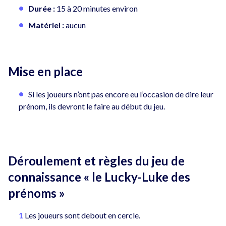
Durée :
15 à 20 minutes environ
Matériel :
aucun
Mise en place
Si les joueurs n’ont pas encore eu l’occasion de dire leur
prénom, ils devront le faire au début du jeu.
Déroulement et règles du jeu de
connaissance « le Lucky-Luke des
prénoms »
Les joueurs sont debout en cercle.