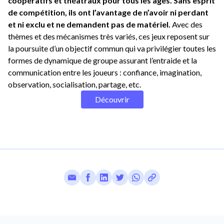
coopératifs et théâtraux pour tous les âges. Sans esprit
de compétition, ils ont l’avantage de n’avoir ni perdant
et ni exclu et ne demandent pas de matériel.
Avec des
thèmes et des mécanismes très variés, ces jeux reposent sur
la poursuite d’un objectif commun qui va privilégier toutes les
formes de dynamique de groupe assurant l’entraide et la
communication entre les joueurs : confiance, imagination,
observation, socialisation, partage, etc.
Découvrir