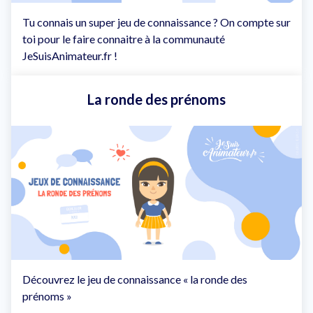
Tu connais un super jeu de connaissance ? On compte sur
toi pour le faire connaitre à la communauté
JeSuisAnimateur.fr !
La ronde des prénoms
Découvrez le jeu de connaissance « la ronde des
prénoms »