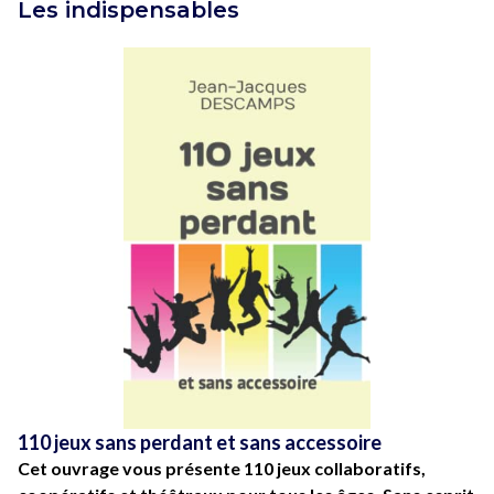
Les indispensables
110 jeux sans perdant et sans accessoire
Cet ouvrage vous présente 110 jeux collaboratifs,