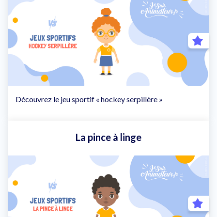
Découvrez le jeu sportif « hockey serpillère »
La pince à linge