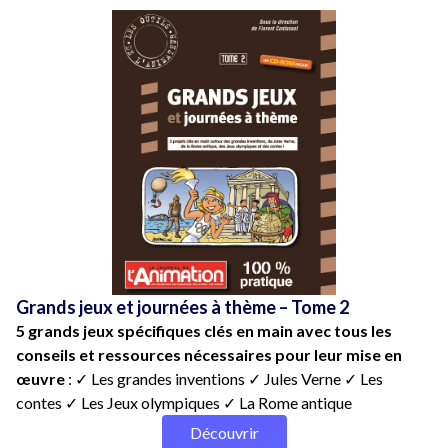
Grands jeux et journées à thème – Tome 2
5 grands jeux spécifiques clés en main avec tous les
conseils et ressources nécessaires pour leur mise en
œuvre
: ✓ Les grandes inventions ✓ Jules Verne ✓ Les
contes ✓ Les Jeux olympiques ✓ La Rome antique
Découvrir