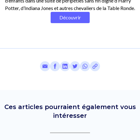
d’enfants dans une suite de péripéties sans fin digne d’Harry
Potter, d’Indiana Jones et autres chevaliers de la Table Ronde.
Découvrir
Ces articles pourraient également vous
intéresser