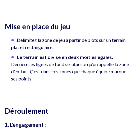
Mise en place du jeu
Délimitez la zone de jeu à partir de plots sur un terrain
plat et rectangulaire.
Le terrain est divisé en deux moitiés égales.
Derrière les lignes de fond se situe ce qu’on appelle la zone
d’en-but. Ç’est dans ces zones que chaque équipe marque
ses points.
Déroulement
1. L'engagement :