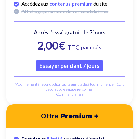
✓
Accédez aux
contenus premium
du site
✓
Affichage prioritaire de vos candidatures
Après l'essai gratuit de 7 jours
2,00€
TTC
par mois
Essayer pendant 7 jours
*Abonnement à reconduction tacite annulable à tout moment en 1 clic
depuis votre espace personnel.
Comment faire ?
Offre
Premium +
Postulez en
illimité
aux offres d'emploi