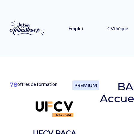
Emploi
CVthèque
BA
78
offres de formation
PREMIUM
Accuei
UFCV PACA