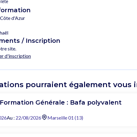
lète
 formation
Côte d'Azur
haël
ents / Inscription
tre site.
er d'inscription
ations pourraient également vous in
 Formation Générale : Bafa polyvalent
026
Au :
22/08/2026
Marseille 01 (13)