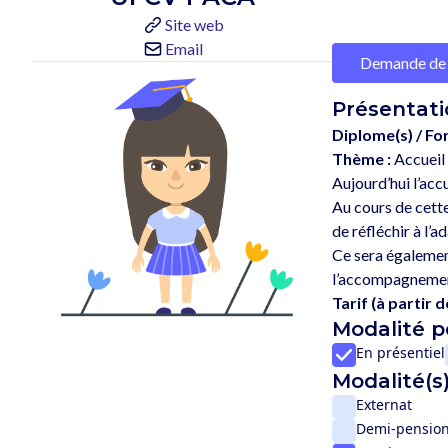
Site web
Email
Demande de 
Présentati
Diplome(s) / Fo
Thème :
Accueil 
Aujourd’hui l’acc
Au cours de cette
de réfléchir à l’a
Ce sera également
Tarif (à partir de
Modalité 
En présentiel
Modalité(s)
Externat
Demi-pensio