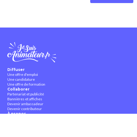
Diffuser
Une offre d'emploi
Une candidature
Une offre de formation
Collaborer
Partenariat et publicité
Bannières et affiches
Devenir ambassadeur
Devenir contributeur
À propos
Qui sommes-nous ?
Contactez-nous
CGUV
Nous suivre