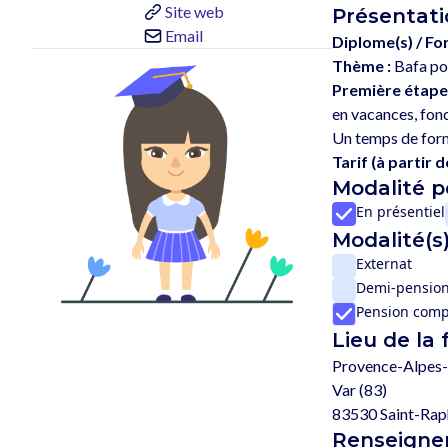
Site web
Présentati
Email
Diplome(s) / Fo
Thème :
Bafa po
Première étape
en vacances, fonc
Tarif (à partir de
Modalité 
En présentiel
Modalité(s)
Externat
Demi-pensio
Pension comp
Lieu de la
Provence-Alpes-
Var (83)
83530 Saint-Rap
Renseignem