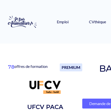
Emploi
CVthèque
BA
78
offres de formation
PREMIUM
Demande de 
UFCV PACA