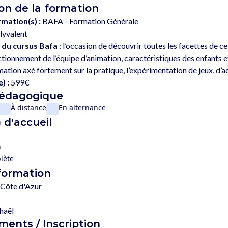
on de la formation
rmation(s) :
BAFA - Formation Générale
lyvalent
 du cursus Bafa
 : l’occasion de découvrir toutes les facettes de c
tionnement de l’équipe d’animation, caractéristiques des enfants 
) :
599€
pédagogique
À distance
En alternance
 d'accueil
n
lète
 formation
Côte d'Azur
haël
ents / Inscription