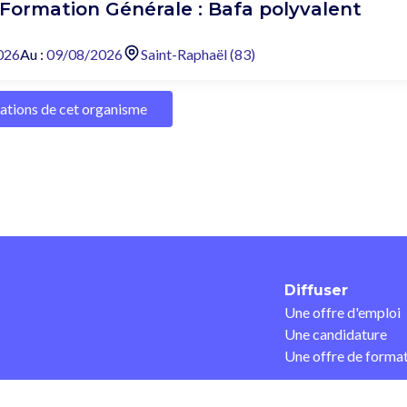
 Formation Générale : Bafa polyvalent
026
Au :
09/08/2026
Saint-Raphaël (83)
mations de cet organisme
Diffuser
Une offre d'emploi
Une candidature
Une offre de forma