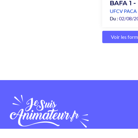
BAFA 1 -
UFCV PACA
Du :
02/08/2
Voir les for