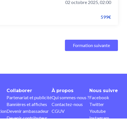
02 octobre 2025, 02:00
599€
Formation suivante
Collaborer
À propos
Nous suivre
Partenariat et publicité
Qui sommes-nous ?
Facebook
Bannières et affiches
Contactez-nous
Twitter
tion
Devenir ambassadeur
CGUV
Youtube
Devenir contributeur
Instagram
Pinterest