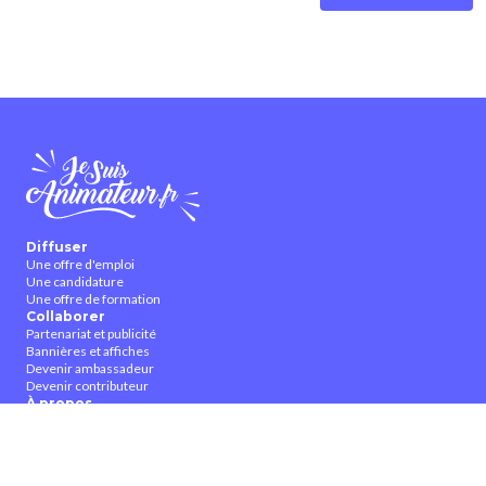
Diffuser
Une offre d'emploi
Une candidature
Une offre de formation
Collaborer
Partenariat et publicité
Bannières et affiches
Devenir ambassadeur
Devenir contributeur
À propos
Qui sommes-nous ?
Contactez-nous
CGUV
Nous suivre