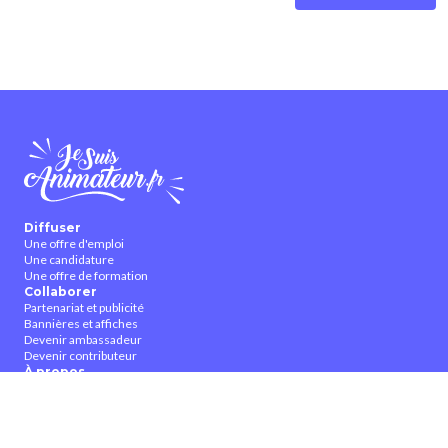
Diffuser
Une offre d'emploi
Une candidature
Une offre de formation
Collaborer
Partenariat et publicité
Bannières et affiches
Devenir ambassadeur
Devenir contributeur
À propos
Qui sommes-nous ?
Contactez-nous
CGUV
Nous suivre