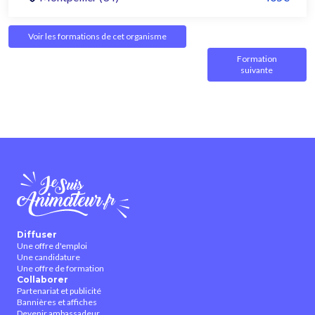
Voir les formations de cet organisme
Formation
suivante
Diffuser
Une offre d'emploi
Une candidature
Une offre de formation
Collaborer
Partenariat et publicité
Bannières et affiches
Devenir ambassadeur