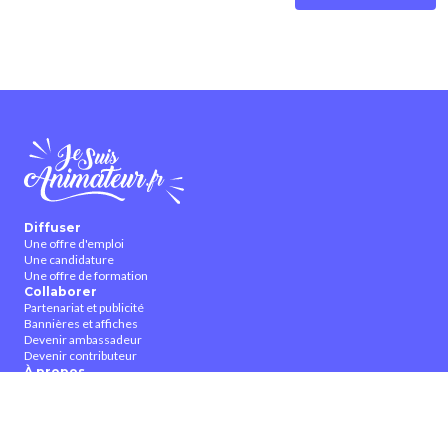
Diffuser
Une offre d'emploi
Une candidature
Une offre de formation
Collaborer
Partenariat et publicité
Bannières et affiches
Devenir ambassadeur
Devenir contributeur
À propos
Qui sommes-nous ?
Contactez-nous
CGUV
Nous suivre