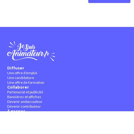
Diffuser
Une offre d'emploi
Une candidature
Une offre de formation
Collaborer
Partenariat et publicité
Bannières et affiches
Devenir ambassadeur
Devenir contributeur
À propos
Qui sommes-nous ?
Contactez-nous
CGUV
Nous suivre