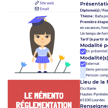
Site web
Présentati
Email
Diplome(s) / Fo
Thème :
Bafa po
Première étape
en vacances, fonc
Tarif (à partir de
Modalité 
En présentiel
Modalité(s)
Externat
Demi-pensio
Pension comp
Lieu de la
Occitanie
Hautes-Pyrénées
65100 Lourdes
Renseignem