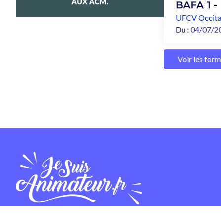
BAFA 1 -
UFCV Occita
Du :
04/07/2
Voir les for