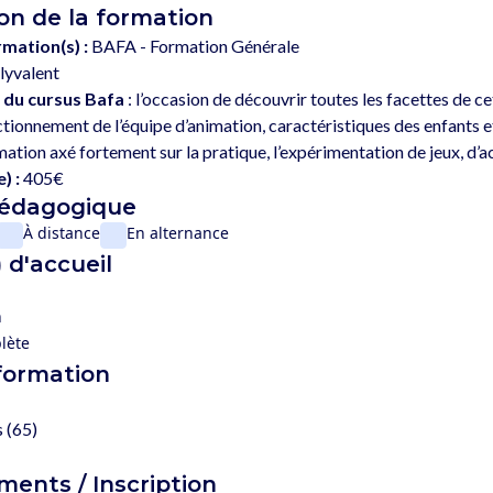
on de la formation
rmation(s) :
BAFA - Formation Générale
lyvalent
 du cursus Bafa
 : l’occasion de découvrir toutes les facettes de c
tionnement de l’équipe d’animation, caractéristiques des enfants 
) :
405€
pédagogique
À distance
En alternance
 d'accueil
n
lète
 formation
 (65)
ents / Inscription