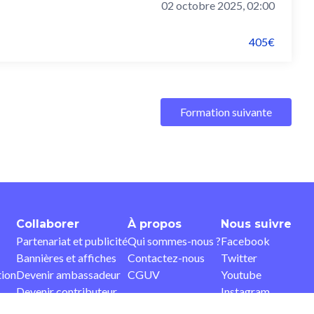
02 octobre 2025, 02:00
405€
Formation suivante
Collaborer
À propos
Nous suivre
Partenariat et publicité
Qui sommes-nous ?
Facebook
Bannières et affiches
Contactez-nous
Twitter
tion
Devenir ambassadeur
CGUV
Youtube
Devenir contributeur
Instagram
Pinterest