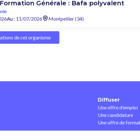
 Formation Générale : Bafa polyvalent
nie
026
Au :
11/07/2026
Montpellier (34)
mations de cet organisme
Diffuser
Une offre d'emploi
Une candidature
Une offre de forma