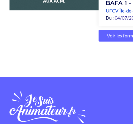
BAFA 1 -
UFCV Île-de
Du :
04/07/2
Voir les for