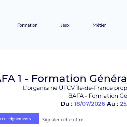
Formation
Jeux
Métier
FA 1 - Formation Général
L'organisme UFCV Île-de-France prop
BAFA - Formation Gé
Du :
18/07/2026
Au :
25
.
renseignements
Signaler cette offre