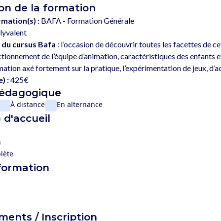
on de la formation
rmation(s) :
BAFA - Formation Générale
lyvalent
 du cursus Bafa
 : l’occasion de découvrir toutes les facettes de c
tionnement de l’équipe d’animation, caractéristiques des enfants 
) :
425€
pédagogique
À distance
En alternance
 d'accueil
n
lète
 formation
ents / Inscription