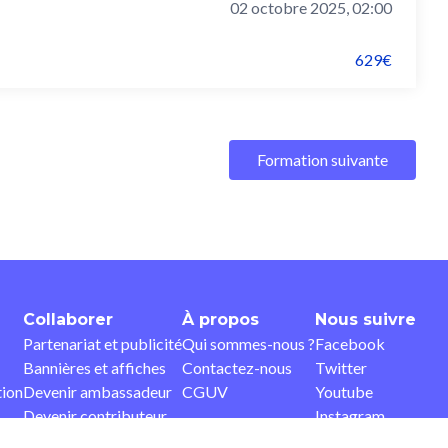
02 octobre 2025, 02:00
629€
Formation suivante
Collaborer
À propos
Nous suivre
Partenariat et publicité
Qui sommes-nous ?
Facebook
Bannières et affiches
Contactez-nous
Twitter
tion
Devenir ambassadeur
CGUV
Youtube
Devenir contributeur
Instagram
Pinterest