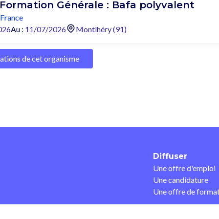
 Formation Générale : Bafa polyvalent
-France
026
Au :
11/07/2026
Montlhéry (91)
mations de cet organisme
Diffuser
Une offre d'emploi
Une candidature
Une offre de forma