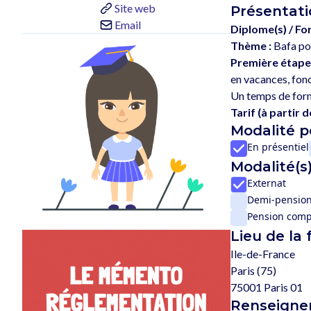
Site web
Présentati
Email
Diplome(s) / Fo
Thème :
Bafa po
Première étape
en vacances, fonc
Tarif (à partir de
Modalité 
En présentiel
Modalité(s)
Externat
Demi-pensio
Pension comp
Lieu de la
Ile-de-France
Paris (75)
75001 Paris 01
Renseignem