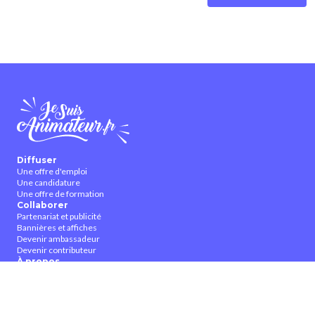
Diffuser
Une offre d'emploi
Une candidature
Une offre de formation
Collaborer
Partenariat et publicité
Bannières et affiches
Devenir ambassadeur
Devenir contributeur
À propos
Qui sommes-nous ?
Contactez-nous
CGUV
Nous suivre