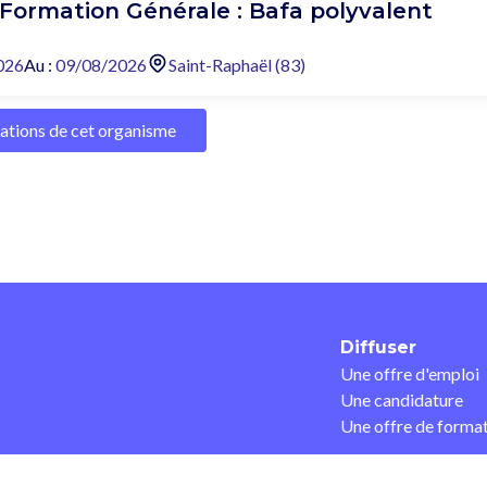
 Formation Générale : Bafa polyvalent
026
Au :
09/08/2026
Saint-Raphaël (83)
mations de cet organisme
Diffuser
Une offre d'emploi
Une candidature
Une offre de forma