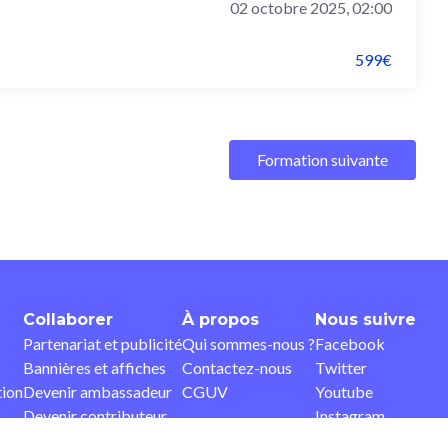
02 octobre 2025, 02:00
599€
Formation suivante
Collaborer
À propos
Nous suivre
Partenariat et publicité
Qui sommes-nous ?
Facebook
Bannières et affiches
Contactez-nous
Twitter
tion
Devenir ambassadeur
CGUV
Youtube
Devenir contributeur
Instagram
Pinterest