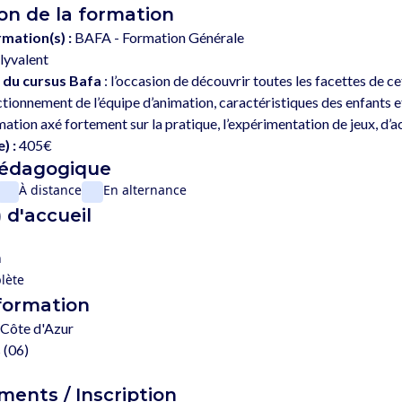
on de la formation
rmation(s) :
BAFA - Formation Générale
lyvalent
 du cursus Bafa
 : l’occasion de découvrir toutes les facettes de c
tionnement de l’équipe d’animation, caractéristiques des enfants 
) :
405€
pédagogique
À distance
En alternance
 d'accueil
n
lète
 formation
Côte d'Azur
 (06)
ents / Inscription