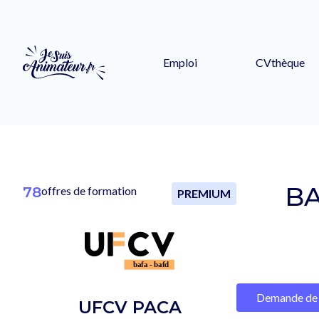
Emploi
CVthèque
BA
78
offres de formation
PREMIUM
Demande de 
UFCV PACA