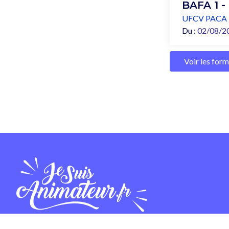
BAFA 1 -
UFCV PACA
Du :
02/08/2
Voir les for