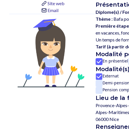
Site web
Présentati
Email
Diplome(s) / Fo
Thème :
Bafa po
Première étape
en vacances, fonc
Tarif (à partir de
Modalité 
En présentiel
Modalité(s)
Externat
Demi-pensio
Pension comp
Lieu de la
Provence-Alpes-
Alpes-Maritimes
06000 Nice
Renseignem