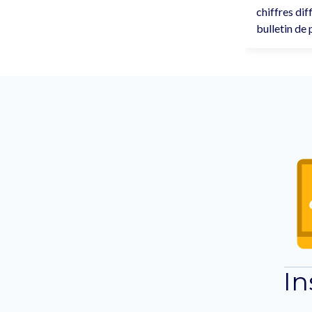
chiffres dif
bulletin de 
In