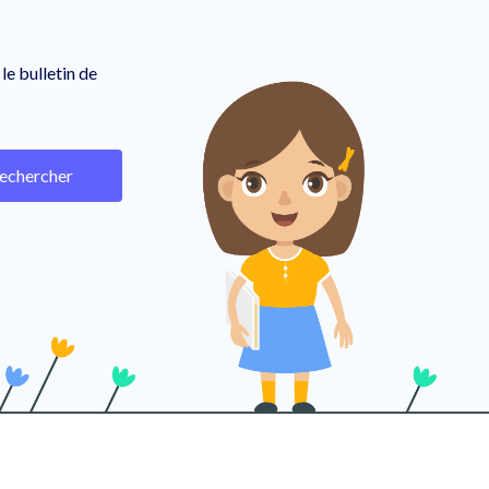
le bulletin de
echercher