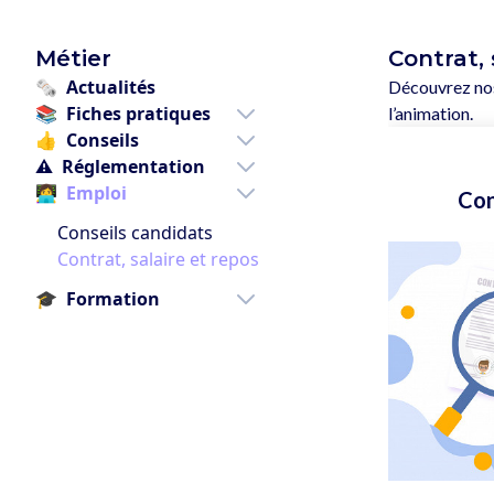
Métier
Contrat, 
🗞️
Actualités
Découvrez nos 
📚
Fiches pratiques
l’animation.
👍
Conseils
⚠️
Réglementation
👩‍💻
Emploi
Con
Conseils candidats
Contrat, salaire et repos
🎓
Formation