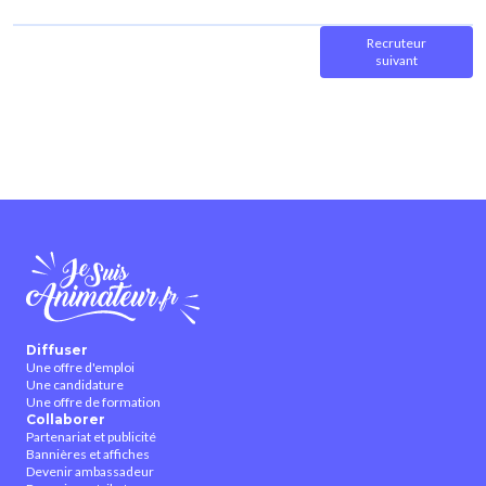
Recruteur
suivant
Diffuser
Une offre d'emploi
Une candidature
Une offre de formation
Collaborer
Partenariat et publicité
Bannières et affiches
Devenir ambassadeur