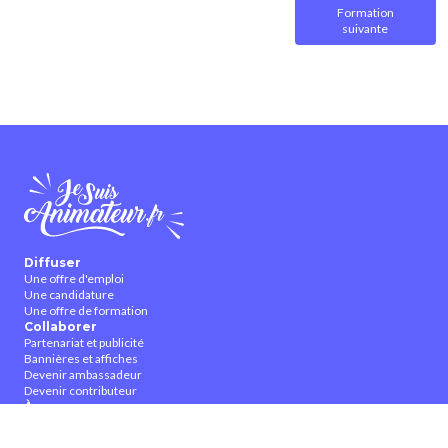
Formation
suivante
Diffuser
Une offre d'emploi
Une candidature
Une offre de formation
Collaborer
Partenariat et publicité
Bannières et affiches
Devenir ambassadeur
Devenir contributeur
À propos
Qui sommes-nous ?
Contactez-nous