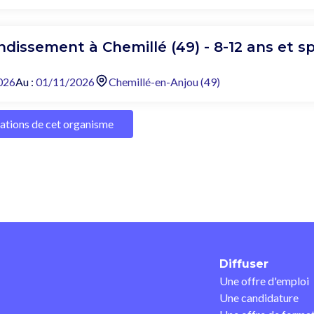
dissement à Chemillé (49) - 8-12 ans et s
026
Au :
01/11/2026
Chemillé-en-Anjou (49)
mations de cet organisme
Diffuser
Une offre d'emploi
Une candidature