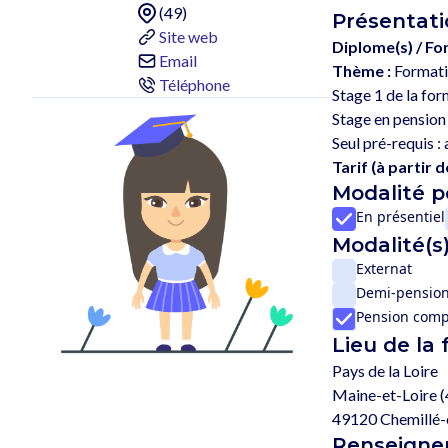
(49)
Présentati
Site web
Diplome(s) / Fo
Email
Thème :
Formatio
Téléphone
Stage 1 de la for
Stage en pension 
Tarif (à partir de
Modalité 
En présentiel
Modalité(s)
Externat
Demi-pensio
Pension comp
Lieu de la
Pays de la Loire
Maine-et-Loire (
49120 Chemillé-
Renseignem