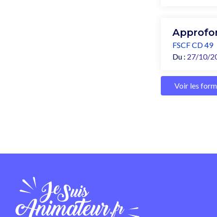
Approfon
FSCF CD 49
Du :
27/10/2
Voir les for