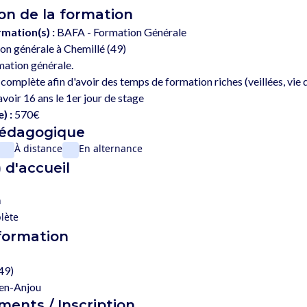
on de la formation
rmation(s) :
BAFA - Formation Générale
n générale à Chemillé (49)
mation générale.

complète afin d'avoir des temps de formation riches (veillées, vie qu
) :
570€
pédagogique
À distance
En alternance
 d'accueil
n
lète
 formation
49)
en-Anjou
ents / Inscription