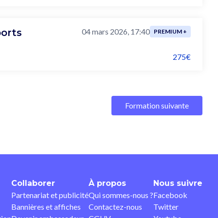
ports
04 mars 2026, 17:40
PREMIUM +
275€
Formation suivante
Collaborer
À propos
Nous suivre
Partenariat et publicité
Qui sommes-nous ?
Facebook
Bannières et affiches
Contactez-nous
Twitter