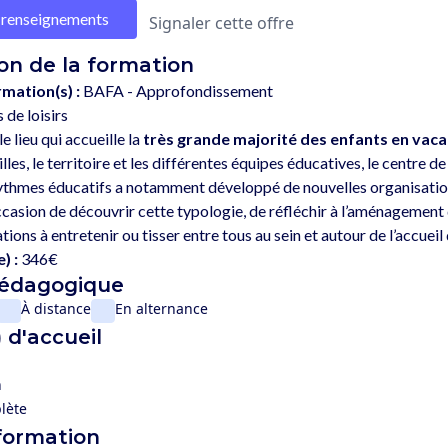
renseignements
Signaler cette offre
on de la formation
rmation(s) :
BAFA - Approfondissement
 de loisirs
e lieu qui accueille la 
très grande majorité des enfants en vaca
illes, le territoire et les différentes équipes éducatives, le centre d
ythmes éducatifs a notamment développé de nouvelles organisation
ccasion de découvrir cette typologie, de réfléchir à l’aménagement 
) :
346€
pédagogique
À distance
En alternance
 d'accueil
n
lète
 formation