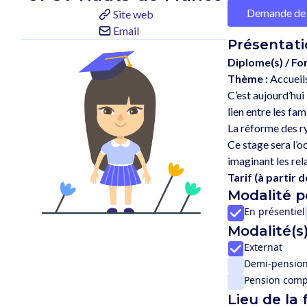
Demande de 
Site web
Email
Présentati
Diplome(s) / Fo
Thème :
Accueils
C’est aujourd’hui l
lien entre les fam
La réforme des r
Ce stage sera l’o
Tarif (à partir de
Modalité 
En présentiel
Modalité(s)
Externat
Demi-pensio
Pension comp
Lieu de la