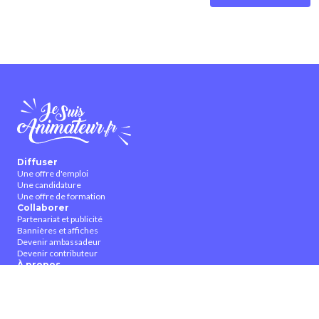
Diffuser
Une offre d'emploi
Une candidature
Une offre de formation
Collaborer
Partenariat et publicité
Bannières et affiches
Devenir ambassadeur
Devenir contributeur
À propos
Qui sommes-nous ?
Contactez-nous
CGUV
Nous suivre