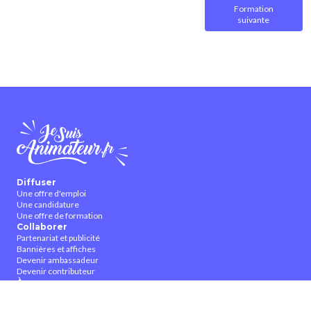
Formation
suivante
Diffuser
Une offre d'emploi
Une candidature
Une offre de formation
Collaborer
Partenariat et publicité
Bannières et affiches
Devenir ambassadeur
Devenir contributeur
À propos
Qui sommes-nous ?
Contactez-nous