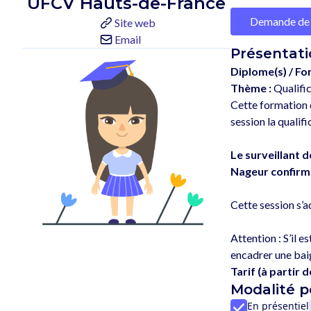
UFCV Hauts-de-France
Demande de 
Site web
Email
Présentati
Diplome(s) / Fo
Thème :
Qualific
Cette formation q
session la qualifi
Le surveillant 
Nageur confirm
Cette session s’a
Attention : S’il e
Tarif (à partir de
Modalité 
En présentiel