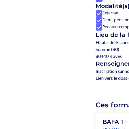
Modalité(s)
Externat
Demi-pensio
Pension comp
Lieu de la
Hauts-de-Franc
Somme (80)
80440 Boves
Renseignem
Inscription sur no
Lien vers le dossi
Ces form
BAFA 1 -