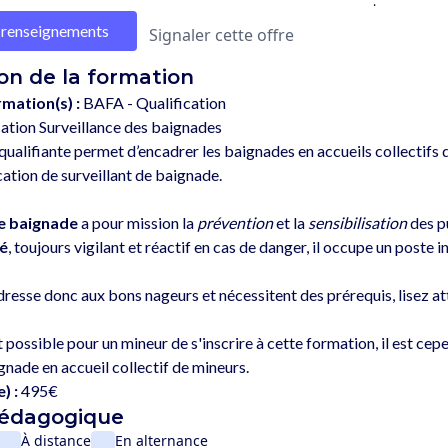
.
renseignements
Signaler cette offre
on de la formation
rmation(s) :
BAFA - Qualification
ation Surveillance des baignades
ualifiante permet d’encadrer les baignades en accueils collectifs d
cation de surveillant de baignade. 
de baignade
 a pour mission la 
prévention
 et la 
sensibilisation
é
, toujours vigilant et réactif en cas de danger, il occupe un poste 
dresse donc aux bons nageurs et nécessitent des prérequis, lisez at
st possible pour un mineur de s'inscrire à cette formation, il est ce
) :
495€
pédagogique
À distance
En alternance