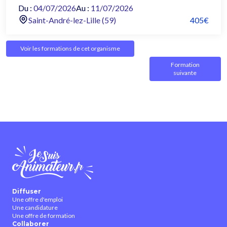
Du :
04/07/2026
Au :
11/07/2026
Saint-André-lez-Lille (59)
405€
Voir les formations de cet organisme
Formation
suivante
Diffuser
Une offre d'emploi
Une candidature
Une offre de formation
Collaborer