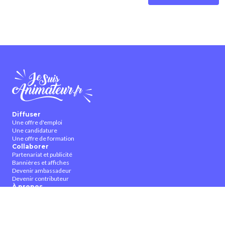
Diffuser
Une offre d'emploi
Une candidature
Une offre de formation
Collaborer
Partenariat et publicité
Bannières et affiches
Devenir ambassadeur
Devenir contributeur
À propos
Qui sommes-nous ?
Contactez-nous
CGUV
Nous suivre