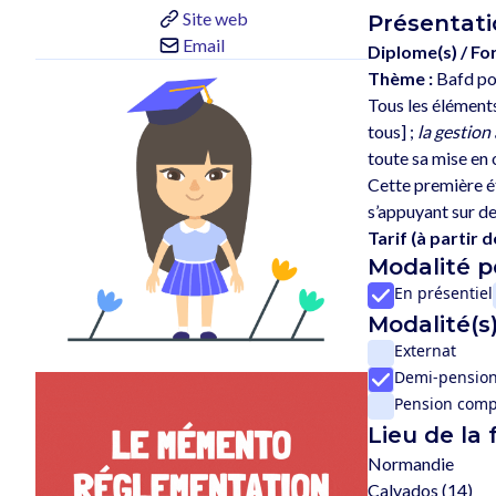
Site web
Présentati
Email
Diplome(s) / Fo
Thème :
Bafd po
Tous les éléments
tous] ; 
la gestion
toute sa mise en 
Cette première ét
Tarif (à partir de
Modalité 
En présentiel
Modalité(s)
Externat
Demi-pensio
Pension comp
Lieu de la
Normandie
Calvados (14)