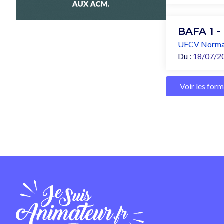
BAFA 1 -
UFCV Norma
Du :
18/07/2
Voir les for