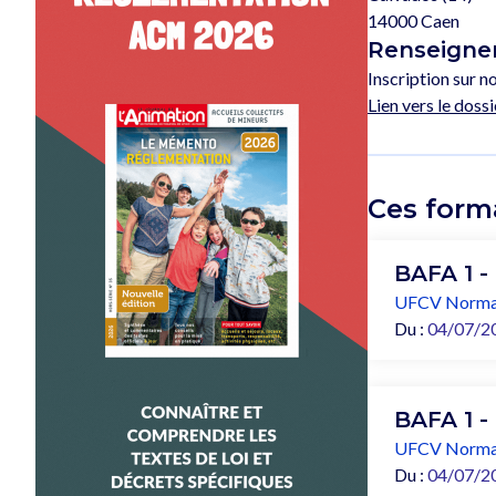
14000 Caen
Renseignem
Inscription sur no
Lien vers le dossi
Ces form
BAFA 1 -
UFCV Norma
Du :
04/07/2
BAFA 1 -
UFCV Norma
Du :
04/07/2