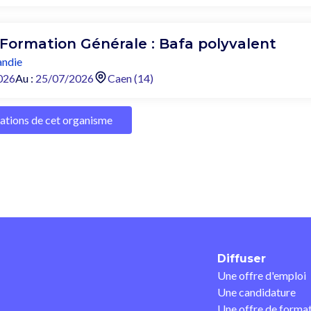
 Formation Générale : Bafa polyvalent
ndie
026
Au :
25/07/2026
Caen (14)
mations de cet organisme
Diffuser
Une offre d'emploi
Une candidature
Une offre de forma