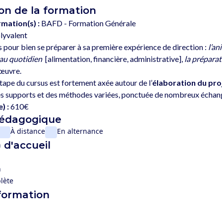
on de la formation
rmation(s) :
BAFD - Formation Générale
lyvalent
 pour bien se préparer à sa première expérience de direction : 
l’an
 au quotidien
  [alimentation, financière, administrative], 
la préparat
œuvre. 
ape du cursus est fortement axée autour de l’
élaboration du pr
) :
610€
pédagogique
À distance
En alternance
 d'accueil
n
lète
 formation