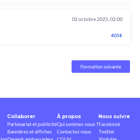
02 octobre 2025, 02:00
405€
Formation suivante
Collaborer
À propos
Nous suivre
Partenariat et publicité
Qui sommes-nous ?
Facebook
Bannières et affiches
Contactez-nous
Twitter
tion
Devenir ambassadeur
CGUV
Youtube