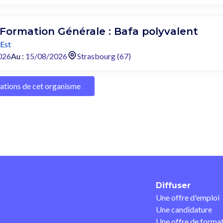
 Formation Générale : Bafa polyvalent
Est
026
Au :
15/08/2026
Strasbourg (67)
mations de cet organisme
Diffuser
Une offre d'emploi
Une candidature
Une offre de forma