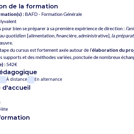
on de la formation
rmation(s) :
BAFD - Formation Générale
lyvalent
 pour bien se préparer à sa première expérience de direction : 
l’an
 au quotidien
  [alimentation, financière, administrative], 
la préparat
œuvre. 
ape du cursus est fortement axée autour de l’
élaboration du pr
) :
542€
pédagogique
À distance
En alternance
 d'accueil
n
lète
 formation