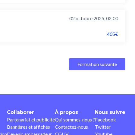
02 octobre 2025, 02:00
405€
Formation suivante
Collaborer
À propos
Nous suivre
Partenariat et publicité
Qui sommes-nous ?
Facebook
Bannières et affiches
Contactez-nous
Twitter
tion
Devenir ambassadeur
CGUV
Youtube