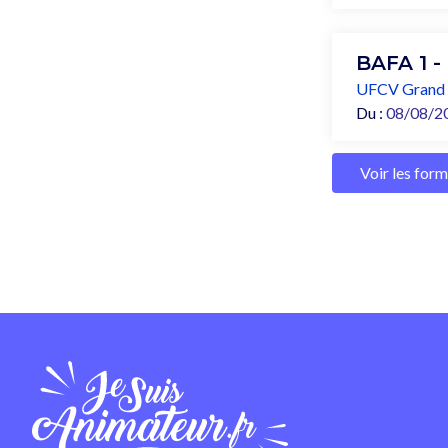
BAFA 1 -
UFCV Grand 
Du :
08/08/2
Voir les for