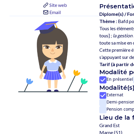
Site web
Présentati
Email
Diplome(s) / Fo
Thème :
Bafd po
Tous les éléments
tous] ; 
la gestion
toute sa mise en 
Cette première ét
Tarif (à partir de
Modalité 
En présentiel
Modalité(s)
Externat
Demi-pensio
Pension comp
Lieu de la
Grand Est
Marne (51)