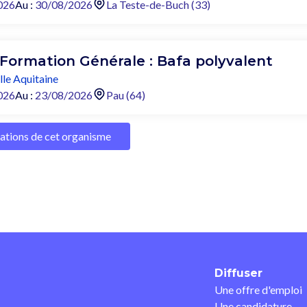
026
Au :
30/08/2026
La Teste-de-Buch (33)
 Formation Générale : Bafa polyvalent
le Aquitaine
026
Au :
23/08/2026
Pau (64)
mations de cet organisme
Diffuser
Une offre d'emploi
Une candidature