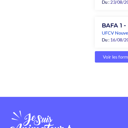
Du :
23/08/2
BAFA 1 -
UFCV Nouvel
Du :
16/08/2
Voir les for