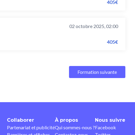
405€
02 octobre 2025, 02:00
405€
Formation suivante
Collaborer
À propos
Nous suivre
Partenariat et publicité
Qui sommes-nous ?
Facebook
Bannières et affiches
Contactez-nous
Twitter