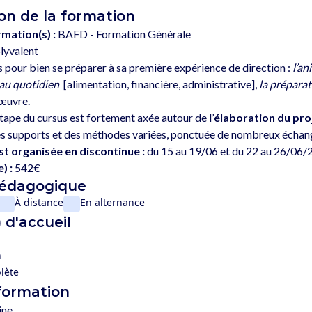
on de la formation
rmation(s) :
BAFD - Formation Générale
lyvalent
 pour bien se préparer à sa première expérience de direction : 
l’an
 au quotidien
  [alimentation, financière, administrative], 
la préparat
œuvre. 
ape du cursus est fortement axée autour de l’
élaboration du pr
es supports et des méthodes variées, ponctuée de nombreux échanges
st organisée en discontinue :
) :
542€
pédagogique
À distance
En alternance
 d'accueil
n
lète
 formation
ine