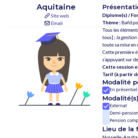
Aquitaine
Présentati
Diplome(s) / Fo
Site web
Thème :
Bafd po
Email
Tous les éléments
tous] ; 
la gestion
toute sa mise en 
Cette première ét
s’appuyant sur d
Cette session e
Tarif (à partir de
Modalité 
En présentiel
Modalité(s)
Externat
Demi-pensio
Pension comp
Lieu de la
Nouvelle-Aquita