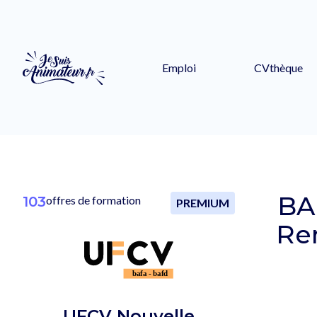
Emploi
CVthèque
BA
103
offres de formation
PREMIUM
Ren
UFCV Nouvelle