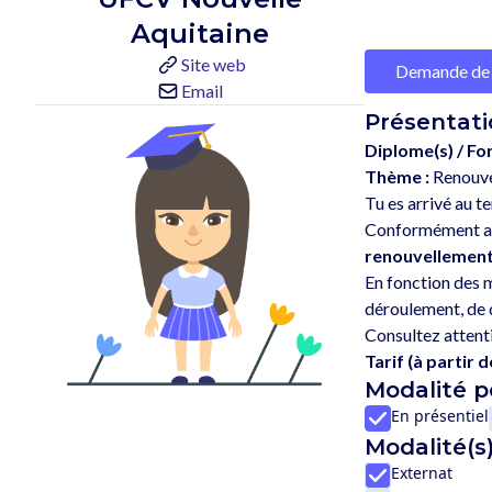
Aquitaine
Site web
Demande de 
Email
Présentati
Diplome(s) / Fo
Thème :
Renouve
Tu es arrivé au t
Conformément aux 
renouvellemen
En fonction des m
déroulement, de d
Tarif (à partir de
Modalité 
En présentiel
Modalité(s)
Externat