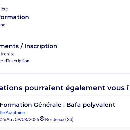
n
lète
 formation
ine
ents / Inscription
tre site.
er d'inscription
ations pourraient également vous in
 Formation Générale : Bafa polyvalent
le Aquitaine
026
Au :
09/08/2026
Bordeaux (33)