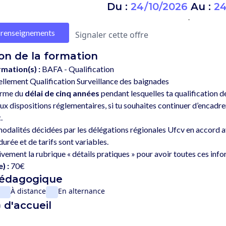
Du :
24/10/2026
Au :
24
.
renseignements
Signaler cette offre
on de la formation
rmation(s) :
BAFA - Qualification
llement Qualification Surveillance des baignades
erme du 
délai de cinq années
 pendant lesquelles ta qualification de
dispositions réglementaires, si tu souhaites continuer d’encadrer d
t
. 
odalités décidées par les délégations régionales Ufcv en accord ave
urée et de tarifs sont variables. 
) :
70€
pédagogique
À distance
En alternance
 d'accueil