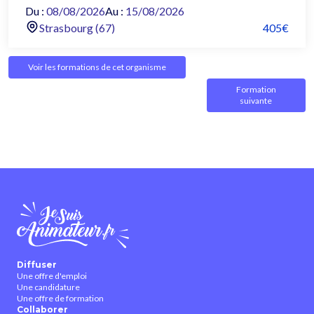
Du :
08/08/2026
Au :
15/08/2026
Strasbourg (67)
405€
Voir les formations de cet organisme
Formation
suivante
Diffuser
Une offre d'emploi
Une candidature
Une offre de formation
Collaborer