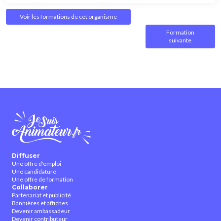
Voir les formations de cet organisme
Formation
suivante
Diffuser
Une offre d'emploi
Une candidature
Une offre de formation
Collaborer
Partenariat et publicité
Bannières et affiches
Devenir ambassadeur
Devenir contributeur