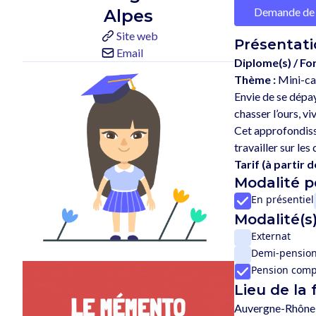
Demande de 
Alpes
Site web
Présentati
Email
Diplome(s) / Fo
Thème :
Mini-c
Envie de se dépay
chasser l’ours, vi
Cet approfondisse
Tarif (à partir de
Modalité 
En présentiel
Modalité(s)
Externat
Demi-pensio
Pension comp
Lieu de la
Auvergne-Rhône