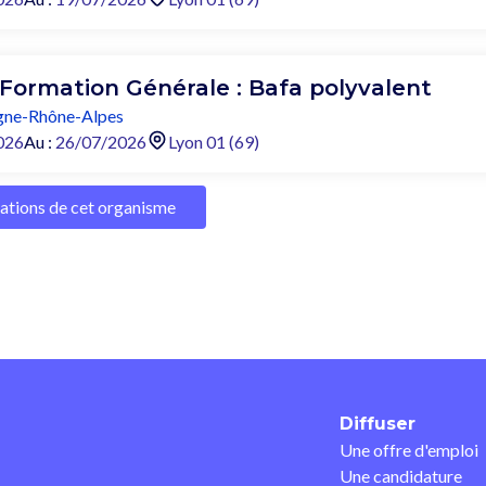
 Formation Générale : Bafa polyvalent
ne-Rhône-Alpes
026
Au :
26/07/2026
Lyon 01 (69)
mations de cet organisme
Diffuser
Une offre d'emploi
Une candidature