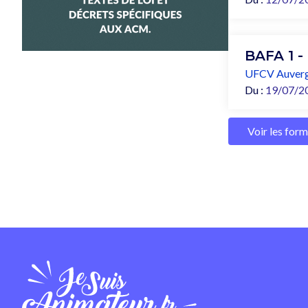
BAFA 1 -
UFCV Auverg
Du :
19/07/2
Voir les for