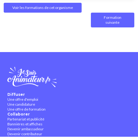
Voir les formations de cet organisme
Formation
suivante
Diffuser
Une offre d'emploi
Une candidature
Une offre de formation
Collaborer
Partenariat et publicité
Bannières et affiches
Devenir ambassadeur
Devenir contributeur