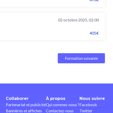
02 octobre 2025, 02:00
405€
Formation suivante
Collaborer
À propos
Nous suivre
Partenariat et publicité
Qui sommes-nous ?
Facebook
Bannières et affiches
Contactez-nous
Twitter