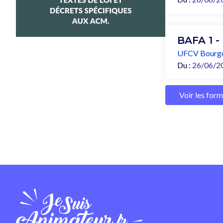
BAFA 1 -
UFCV Bourg
Du :
26/06/2
Voir les for