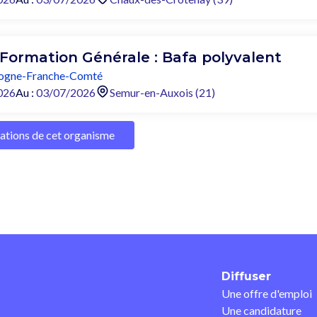
 Formation Générale : Bafa polyvalent
ogne-Franche-Comté
026
Au :
03/07/2026
Semur-en-Auxois (21)
mations de cet organisme
Diffuser
Une offre d'emploi
Une candidature