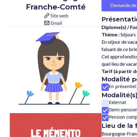
Demande de 
Franche-Comté
Site web
Présentati
Email
Diplome(s) / Fo
Thème :
Séjours
En séjour de vaca
faisant de ce bri
Cet approfondiss
Tarif (à partir de
Modalité 
En présentiel
Modalité(s)
Externat
Demi-pensio
Pension comp
Lieu de la
Bourgogne-Fra