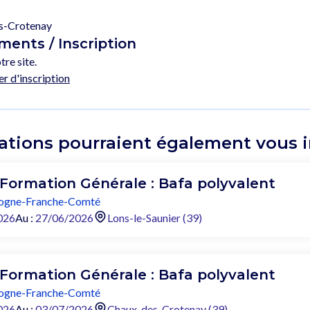
s-Crotenay
ents / Inscription
tre site.
er d'inscription
ations pourraient également vous in
 Formation Générale : Bafa polyvalent
ogne-Franche-Comté
026
Au :
27/06/2026
Lons-le-Saunier (39)
 Formation Générale : Bafa polyvalent
ogne-Franche-Comté
026
Au :
03/07/2026
Chaux-des-Crotenay (39)