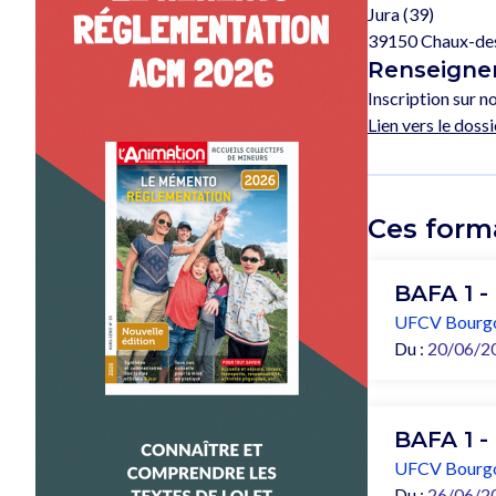
Jura (39)
39150 Chaux-de
Renseignem
Inscription sur no
Lien vers le dossi
Ces form
BAFA 1 -
UFCV Bourg
Du :
20/06/2
BAFA 1 -
UFCV Bourg
Du :
26/06/2