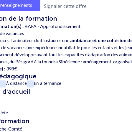
renseignements
Signaler cette offre
on de la formation
rmation(s) :
BAFA - Approfondissement
 de vacances
nces, l’animateur doit instaurer une 
ambiance et une cohésion d
n de vacances une expérience inoubliable pour les enfants et les jeun
ement développe avant tout les capacités d’adaptation des animateu
) :
398€
pédagogique
À distance
En alternance
 d'accueil
n
lète
 formation
nche-Comté