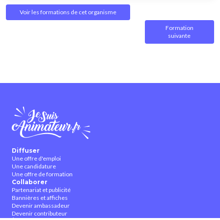
Voir les formations de cet organisme
Formation
suivante
Diffuser
Une offre d'emploi
Une candidature
Une offre de formation
Collaborer
Partenariat et publicité
Bannières et affiches
Devenir ambassadeur
Devenir contributeur