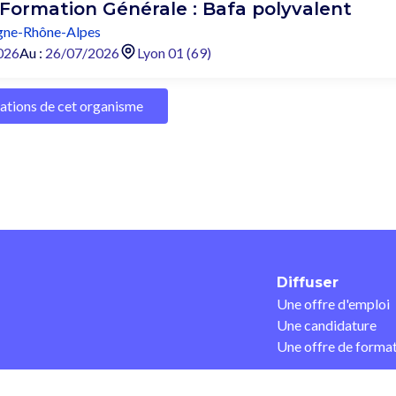
 Formation Générale : Bafa polyvalent
ne-Rhône-Alpes
026
Au :
26/07/2026
Lyon 01 (69)
mations de cet organisme
Diffuser
Une offre d'emploi
Une candidature
Une offre de forma