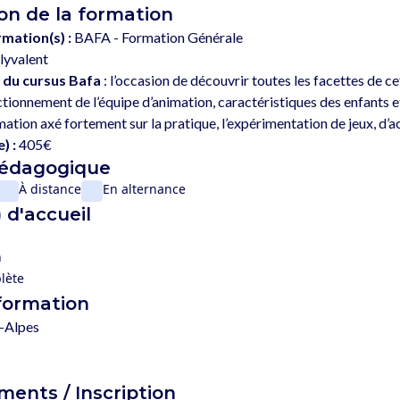
on de la formation
rmation(s) :
BAFA - Formation Générale
lyvalent
 du cursus Bafa
 : l’occasion de découvrir toutes les facettes de c
tionnement de l’équipe d’animation, caractéristiques des enfants 
) :
405€
pédagogique
À distance
En alternance
 d'accueil
n
lète
 formation
-Alpes
ents / Inscription