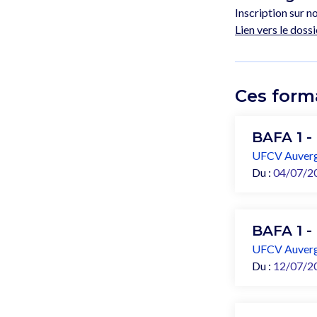
Inscription sur no
Lien vers le dossi
Ces form
BAFA 1 -
UFCV Auverg
Du :
04/07/2
BAFA 1 -
UFCV Auverg
Du :
12/07/2