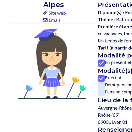
Alpes
Présentati
Diplome(s) / Fo
Site web
Thème :
Bafa po
Email
Première étape
en vacances, fonc
Tarif (à partir de
Modalité 
En présentiel
Modalité(s)
Externat
Demi-pensio
Pension comp
Lieu de la
Auvergne-Rhône
Rhône (69)
69001 Lyon 01
Renseignem