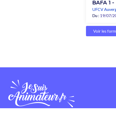
BAFA 1 -
UFCV Auverg
Du :
19/07/2
Voir les for