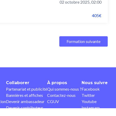
02 octobre 2025, 02:00
405€
Formation suivante
Collaborer
À propos
Nous suivre
Partenariat et publicité
Qui sommes-nous ?
Facebook
Bannières et affiches
Contactez-nous
Twitter
tion
Devenir ambassadeur
CGUV
Youtube
Devenir contributeur
Instagram
Pinterest