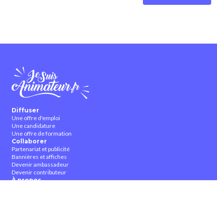
Diffuser
Une offre d'emploi
Une candidature
Une offre de formation
Collaborer
Partenariat et publicité
Bannières et affiches
Devenir ambassadeur
Devenir contributeur
À propos
Qui sommes-nous ?
Contactez-nous
CGUV
Nous suivre