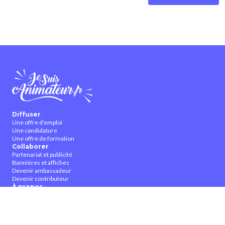
Diffuser
Une offre d'emploi
Une candidature
Une offre de formation
Collaborer
Partenariat et publicité
Bannières et affiches
Devenir ambassadeur
Devenir contributeur
À propos
Qui sommes-nous ?
Contactez-nous
CGUV
Nous suivre