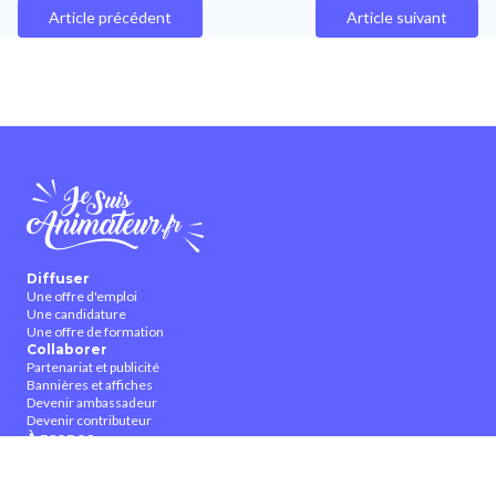
Article précédent
Article suivant
Diffuser
Une offre d'emploi
Une candidature
Une offre de formation
Collaborer
Partenariat et publicité
Bannières et affiches
Devenir ambassadeur
Devenir contributeur
À propos
Qui sommes-nous ?
Contactez-nous
CGUV