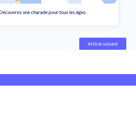
Découvrez une charade pour tous les âges.
Article suivant
Collaborer
À propos
Nous suivre
Partenariat et publicité
Qui sommes-nous ?
Facebook
Bannières et affiches
Contactez-nous
Twitter
tion
Devenir ambassadeur
CGUV
Youtube
Devenir contributeur
Instagram
Pinterest