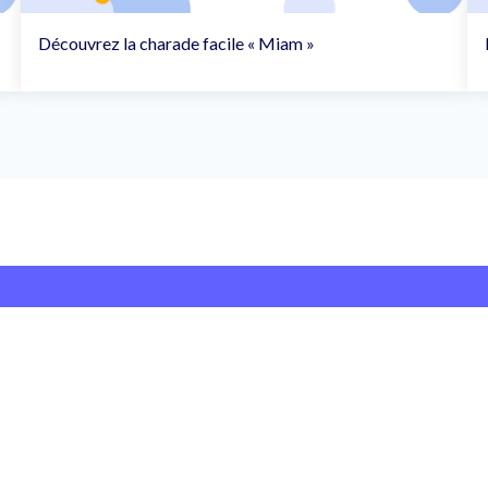
Découvrez la charade facile « Miam »
Diffuser
Une offre d'emploi
Une candidature
Une offre de forma