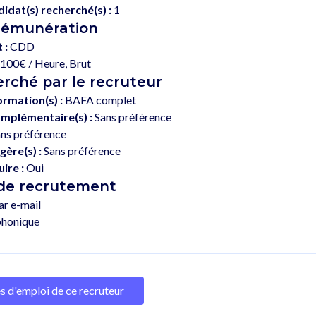
dat(s) recherché(s) :
1
rémunération
 :
CDD
100€ / Heure, Brut
erché par le recruteur
ormation(s) :
BAFA complet
mplémentaire(s) :
Sans préférence
ns préférence
gère(s) :
Sans préférence
ire :
Oui
 de recrutement
ar e-mail
phonique
es d'emploi de ce recruteur