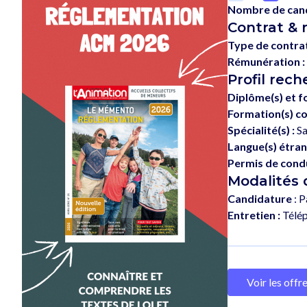
Nombre de candi
Contrat & 
Type de contrat
Rémunération :
Profil rech
Diplôme(s) et f
Formation(s) co
Spécialité(s) :
Sa
Langue(s) étran
Permis de condu
Modalités
Candidature
: P
Entretien :
Télé
Voir les offr