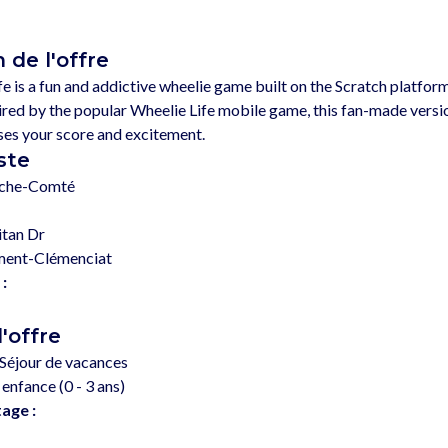
 de l'offre
e is a fun and addictive wheelie game built on the Scratch platform
ired by the popular Wheelie Life mobile game, this fan-made vers
ste
nche-Comté
tan Dr
ment-Clémenciat
 :
l'offre
Séjour de vacances
 enfance (0 - 3 ans)
tage :