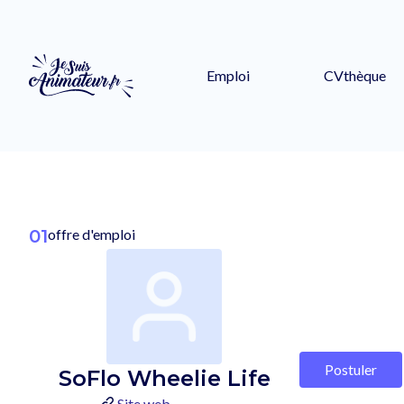
Emploi
CVthèque
01
offre d'emploi
Postuler
SoFlo Wheelie Life
Site web