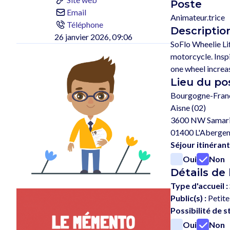
Poste
Email
Animateur.trice
Téléphone
Description
26 janvier 2026, 09:06
SoFlo Wheelie Lif
motorcycle. Insp
Lieu du po
Bourgogne-Fra
Aisne (02)
3600 NW Samari
01400 L'Aberge
Séjour itinérant
Oui
Non
Détails de 
Type d'accueil :
Public(s) :
Petite
Possibilité de s
Oui
Non