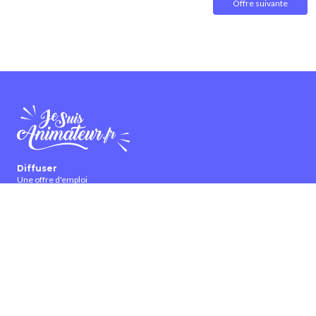
Offre suivante
Diffuser
Une offre d'emploi
Une candidature
Une offre de formation
Collaborer
Partenariat et publicité
Bannières et affiches
Devenir ambassadeur
Devenir contributeur
À propos
Qui sommes-nous ?
Contactez-nous
CGUV
Nous suivre