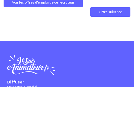
Voir les offres d'emploi de ce recruteur
Offre suivante
Diffuser
Une offre d'emploi
Une candidature
Une offre de formation
Collaborer
Partenariat et publicité
Bannières et affiches
Devenir ambassadeur
Devenir contributeur
À propos
Qui sommes-nous ?