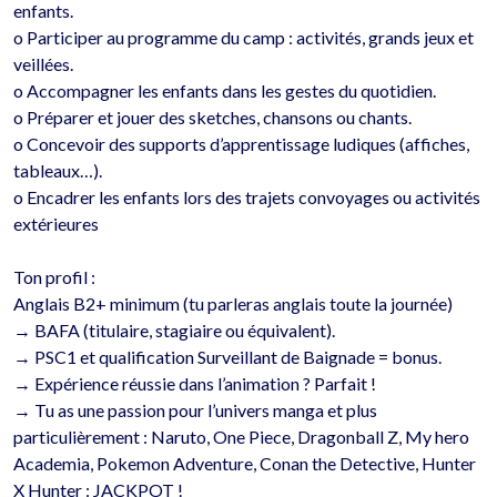
enfants.

o	Participer au programme du camp : activités, grands jeux et 
veillées.

o	Accompagner les enfants dans les gestes du quotidien.

o	Préparer et jouer des sketches, chansons ou chants.

o	Concevoir des supports d’apprentissage ludiques (affiches, 
tableaux…).

o	Encadrer les enfants lors des trajets convoyages ou activités 
extérieures 

Ton profil : 

Anglais B2+ minimum (tu parleras anglais toute la journée)

→ BAFA (titulaire, stagiaire ou équivalent).

→ PSC1 et qualification Surveillant de Baignade = bonus.

→ Expérience réussie dans l’animation ? Parfait !

→ Tu as une passion pour l’univers manga et plus 
particulièrement : Naruto, One Piece, Dragonball Z, My hero 
Academia, Pokemon Adventure, Conan the Detective, Hunter 
X Hunter : JACKPOT !
