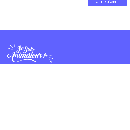
Offre suivante
Diffuser
Une offre d'emploi
Une candidature
Une offre de formation
Collaborer
Partenariat et publicité
Bannières et affiches
Devenir ambassadeur
Devenir contributeur
À propos
Qui sommes-nous ?
Contactez-nous
CGUV
Nous suivre