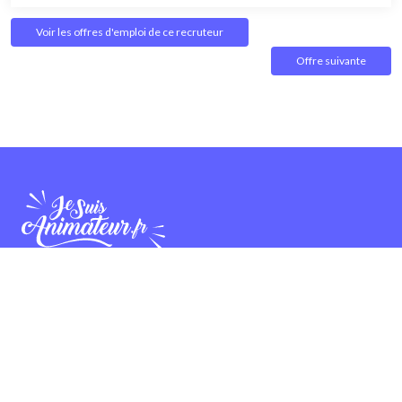
Voir les offres d'emploi de ce recruteur
Offre suivante
Diffuser
Une offre d'emploi
Une candidature
Une offre de formation
Collaborer
Partenariat et publicité
Bannières et affiches
Devenir ambassadeur
Devenir contributeur
À propos